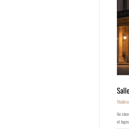
Sall
Théâtre
Au cœur
et loge