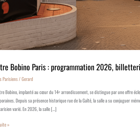
tre Bobino Paris : programmation 2026, billetteri
s Parisiens
/
Gerard
tre Bobino, implanté au cœur du 14ᵉ arrondissement, se distingue par une offre éc
oraines. Depuis sa présence historique rue de la Gaîté, la salle a su conjuguer m
arisien varié. En 2026, la salle […]
suite »