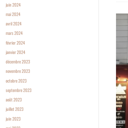
juin 2024
mai 2024
Le
Petit
avril 2024
Casino:
mars 2024
situatio
février 2024
actuelle
janvier 2024
accès
et
décembre 2023
informa
novembre 2023
pratiqu
octobre 2023
septembre 2023
août 2023
juillet 2023
juin 2023
mai 2023