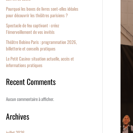
Bobino
Pourquoi les boxes de livres sont-elles idéales
pour découvrir les théâtres parisiens ?
Paris
:
Spectacle de feu captivant : créez
progra
l’émerveillement de vos invités
2026,
Théâtre Bobino Paris : programmation 2026,
billetter
billetterie et conseils pratiques
et
Le Petit Casino: situation actuelle, accès et
conseils
informations pratiques
pratiqu
Recent Comments
Aucun commentaire à afficher.
Archives
juillet 2026