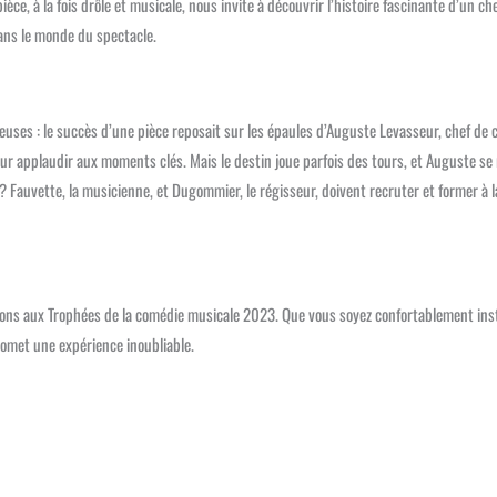
èce, à la fois drôle et musicale, nous invite à découvrir l’histoire fascinante d’un ch
ans le monde du spectacle.
ieuses : le succès d’une pièce reposait sur les épaules d’Auguste Levasseur, chef de 
ur applaudir aux moments clés. Mais le destin joue parfois des tours, et Auguste se
? Fauvette, la musicienne, et Dugommier, le régisseur, doivent recruter et former à l
tions aux Trophées de la comédie musicale 2023. Que vous soyez confortablement inst
omet une expérience inoubliable.