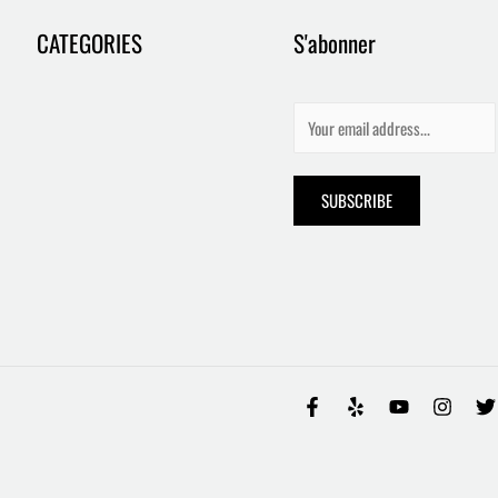
CATEGORIES
S'abonner
E
m
a
SUBSCRIBE
i
l
*