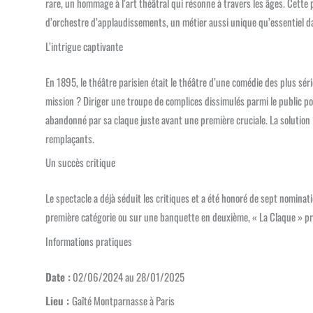
rare, un hommage à l’art théâtral qui résonne à travers les âges. Cette pi
d’orchestre d’applaudissements, un métier aussi unique qu’essentiel d
L’intrigue captivante
En 1895, le théâtre parisien était le théâtre d’une comédie des plus sér
mission ? Diriger une troupe de complices dissimulés parmi le public po
abandonné par sa claque juste avant une première cruciale. La solution 
remplaçants.
Un succès critique
Le spectacle a déjà séduit les critiques et a été honoré de sept nomina
première catégorie ou sur une banquette en deuxième, « La Claque » pr
Informations pratiques
Date :
02/06/2024 au 28/01/2025
Lieu :
Gaîté Montparnasse à Paris