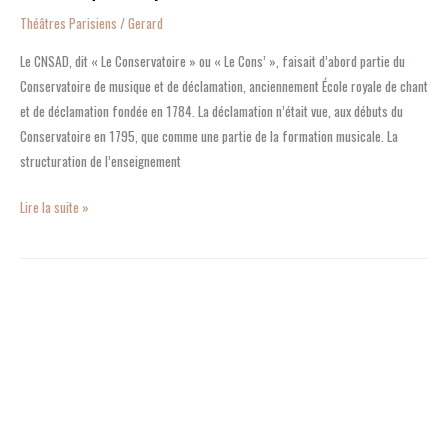
théâtre
Théâtres Parisiens
/
Gerard
Le CNSAD, dit « Le Conservatoire » ou « Le Cons’ », faisait d’abord partie du
Conservatoire de musique et de déclamation, anciennement École royale de chant
et de déclamation fondée en 1784. La déclamation n’était vue, aux débuts du
Conservatoire en 1795, que comme une partie de la formation musicale. La
structuration de l’enseignement
Lire la suite »
Bouffes
Parisiens
:
le
rôle
clé
de