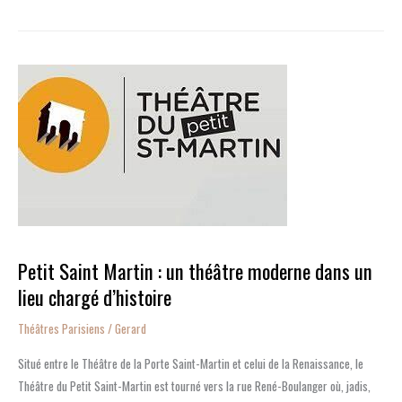
Petit
Saint
Martin
:
un
théâtre
moderne
dans
un
Petit Saint Martin : un théâtre moderne dans un
lieu
chargé
lieu chargé d’histoire
d’histoire
Théâtres Parisiens
/
Gerard
Situé entre le Théâtre de la Porte Saint-Martin et celui de la Renaissance, le
Théâtre du Petit Saint-Martin est tourné vers la rue René-Boulanger où, jadis,