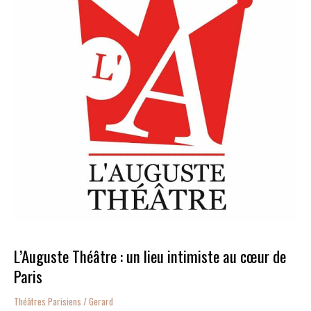
lieu
intimiste
au
cœur
de
Paris
L’Auguste Théâtre : un lieu intimiste au cœur de
Paris
Théâtres Parisiens
/
Gerard