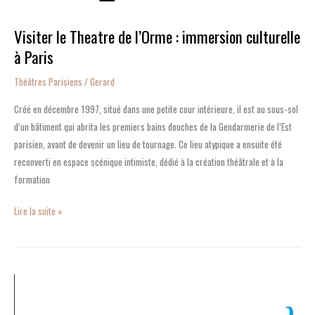
à
Paris
Visiter le Theatre de l’Orme : immersion culturelle
à Paris
Théâtres Parisiens
/
Gerard
Créé en décembre 1997, situé dans une petite cour intérieure, il est au sous-sol
d’un bâtiment qui abrita les premiers bains douches de la Gendarmerie de l’Est
parisien, avant de devenir un lieu de tournage. Ce lieu atypique a ensuite été
reconverti en espace scénique intimiste, dédié à la création théâtrale et à la
formation
Lire la suite »
Plongez
dans
l’univers