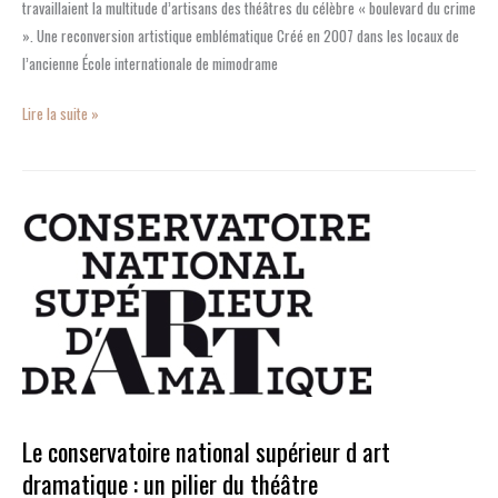
travaillaient la multitude d’artisans des théâtres du célèbre « boulevard du crime
». Une reconversion artistique emblématique Créé en 2007 dans les locaux de
l’ancienne École internationale de mimodrame
Lire la suite »
Le
conservatoire
national
supérieur
d
art
dramatique
:
un
Le conservatoire national supérieur d art
pilier
dramatique : un pilier du théâtre
du