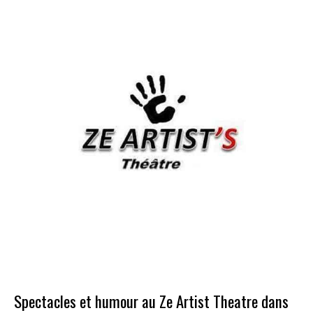
humour
au
Ze
Artist
Theatre
dans
le
19e
à
Paris
Spectacles et humour au Ze Artist Theatre dans