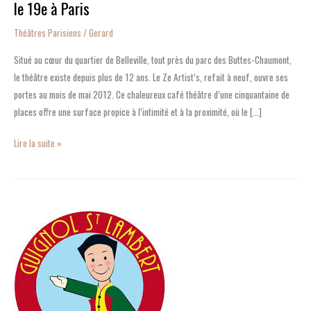
le 19e à Paris
Théâtres Parisiens
/
Gerard
Situé au cœur du quartier de Belleville, tout près du parc des Buttes-Chaumont,
le théâtre existe depuis plus de 12 ans. Le Ze Artist’s, refait à neuf, ouvre ses
portes au mois de mai 2012. Ce chaleureux café théâtre d’une cinquantaine de
places offre une surface propice à l’intimité et à la proximité, où le […]
Lire la suite »
Spectacles
pour
enfants
à
Paris
:
cap