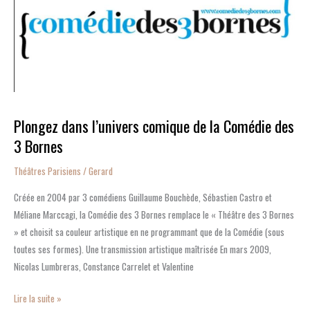
comique
de
la
Comédie
des
3
Bornes
Plongez dans l’univers comique de la Comédie des
3 Bornes
Théâtres Parisiens
/
Gerard
Créée en 2004 par 3 comédiens Guillaume Bouchède, Sébastien Castro et
Méliane Marccagi, la Comédie des 3 Bornes remplace le « Théâtre des 3 Bornes
» et choisit sa couleur artistique en ne programmant que de la Comédie (sous
toutes ses formes). Une transmission artistique maîtrisée En mars 2009,
Nicolas Lumbreras, Constance Carrelet et Valentine
Lire la suite »