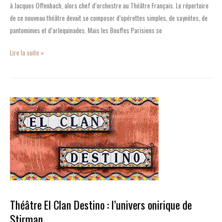
à Jacques Offenbach, alors chef d’orchestre au Théâtre Français. Le répertoire
de ce nouveau théâtre devait se composer d’opérettes simples, de saynètes, de
pantomimes et d’arlequinades. Mais les Bouffes Parisiens se
Lire la suite »
Théâtre
El
Clan
Destino
:
l’univers
onirique
de
Stirman
Théâtre El Clan Destino : l’univers onirique de
Stirman