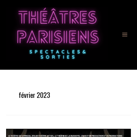
Aller
au
contenu
février 2023
«
Le