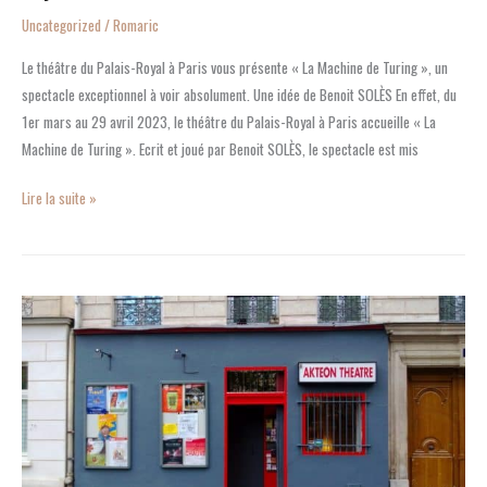
Uncategorized
/
Romaric
Le théâtre du Palais-Royal à Paris vous présente « La Machine de Turing », un
spectacle exceptionnel à voir absolument. Une idée de Benoit SOLÈS En effet, du
1er mars au 29 avril 2023, le théâtre du Palais-Royal à Paris accueille « La
Machine de Turing ». Ecrit et joué par Benoit SOLÈS, le spectacle est mis
Lire la suite »
Aktéon
Théâtre
:
un
lieu
intime
pour
des