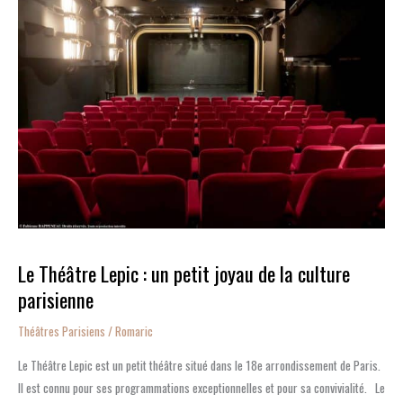
Théâtre
Lepic
:
un
petit
joyau
de
la
culture
parisienne
Le Théâtre Lepic : un petit joyau de la culture
parisienne
Théâtres Parisiens
/
Romaric
Le Théâtre Lepic est un petit théâtre situé dans le 18e arrondissement de Paris.
Il est connu pour ses programmations exceptionnelles et pour sa convivialité. Le