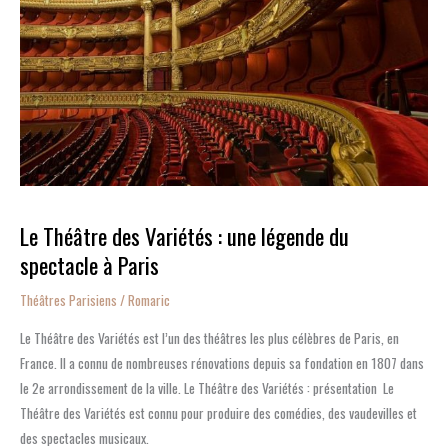
:
une
légende
du
spectacle
à
Paris
Le Théâtre des Variétés : une légende du
spectacle à Paris
Théâtres Parisiens
/
Romaric
Le Théâtre des Variétés est l’un des théâtres les plus célèbres de Paris, en
France. Il a connu de nombreuses rénovations depuis sa fondation en 1807 dans
le 2e arrondissement de la ville. Le Théâtre des Variétés : présentation Le
Théâtre des Variétés est connu pour produire des comédies, des vaudevilles et
des spectacles musicaux.