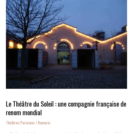
Théâtre
du
Soleil
:
une
compagnie
française
de
renom
mondial
Le Théâtre du Soleil : une compagnie française de
renom mondial
Théâtres Parisiens
/
Romaric