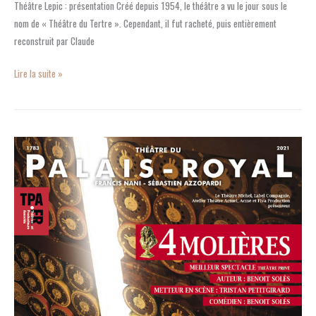
Théâtre Lepic : présentation Créé depuis 1954, le théâtre a vu le jour sous le
nom de « Théâtre du Tertre ». Cependant, il fut racheté, puis entièrement
reconstruit par Claude
Lire la suite »
«
La
Machine
de
Turing
»
au
théâtre
du
Palais-
Royal