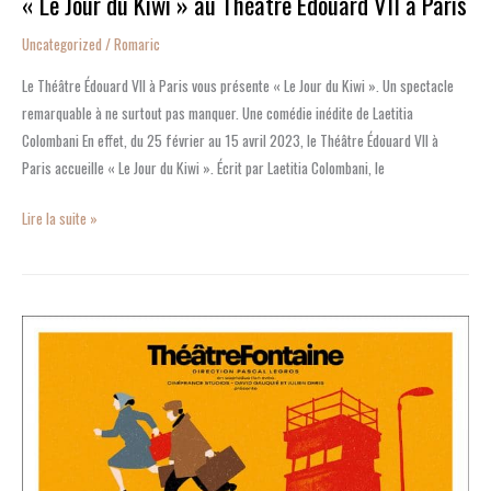
« Le Jour du Kiwi » au Théâtre Édouard VII à Paris
Uncategorized
/
Romaric
Le Théâtre Édouard VII à Paris vous présente « Le Jour du Kiwi ». Un spectacle
remarquable à ne surtout pas manquer. Une comédie inédite de Laetitia
Colombani En effet, du 25 février au 15 avril 2023, le Théâtre Édouard VII à
Paris accueille « Le Jour du Kiwi ». Écrit par Laetitia Colombani, le
Lire la suite »
« Berlin
Berlin »
au
Théâtre
Fontaine
à
Paris