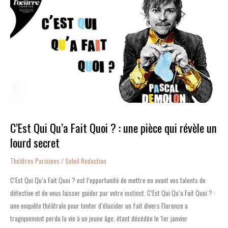
Qu’a
Fait
Quoi
?
:
une
pièce
qui
révèle
C’Est Qui Qu’a Fait Quoi ? : une pièce qui révèle un
un
lourd secret
lourd
secret
Théâtres Parisiens
/
Soleil Redaction
C’Est Qui Qu’a Fait Quoi ? est l’opportunité de mettre en avant vos talents de
détective et de vous laisser guider par votre instinct. C’Est Qui Qu’a Fait Quoi ? :
une enquête théâtrale pour tenter d’élucider un fait divers Florence a
tragiquement perdu la vie à un jeune âge, étant décédée le 1er janvier