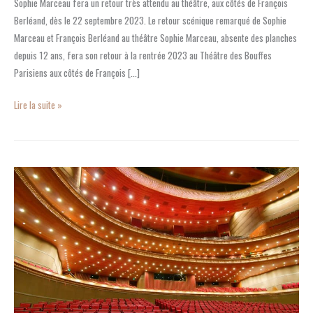
Sophie Marceau fera un retour très attendu au théâtre, aux côtés de François
Berléand, dès le 22 septembre 2023. Le retour scénique remarqué de Sophie
Marceau et François Berléand au théâtre Sophie Marceau, absente des planches
depuis 12 ans, fera son retour à la rentrée 2023 au Théâtre des Bouffes
Parisiens aux côtés de François […]
Lire la suite »
Quels
sont
les
5
meilleurs
théâtres
parisiens
?