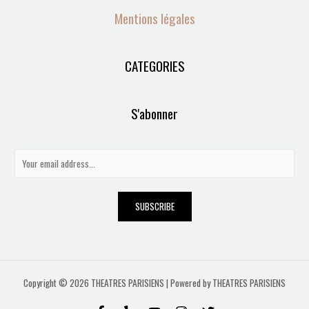
Mentions légales
CATEGORIES
S'abonner
E
m
a
SUBSCRIBE
i
l
*
Copyright © 2026 THEATRES PARISIENS | Powered by THEATRES PARISIENS