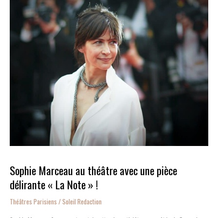
au
théâtre
avec
une
pièce
délirante
« La
Note »
!
Sophie Marceau au théâtre avec une pièce
délirante « La Note » !
Théâtres Parisiens
/
Soleil Redaction