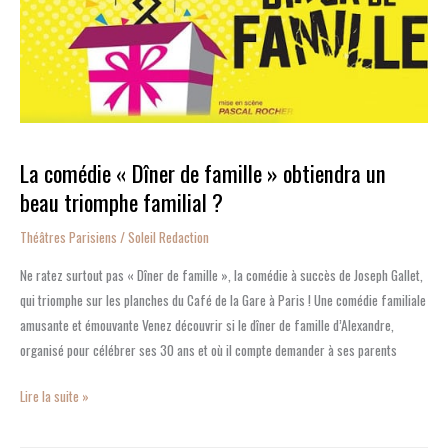
obtiendra
un
beau
triomphe
familial
?
La comédie « Dîner de famille » obtiendra un
beau triomphe familial ?
Théâtres Parisiens
/
Soleil Redaction
Ne ratez surtout pas « Dîner de famille », la comédie à succès de Joseph Gallet,
qui triomphe sur les planches du Café de la Gare à Paris ! Une comédie familiale
amusante et émouvante Venez découvrir si le dîner de famille d’Alexandre,
organisé pour célébrer ses 30 ans et où il compte demander à ses parents
Lire la suite »