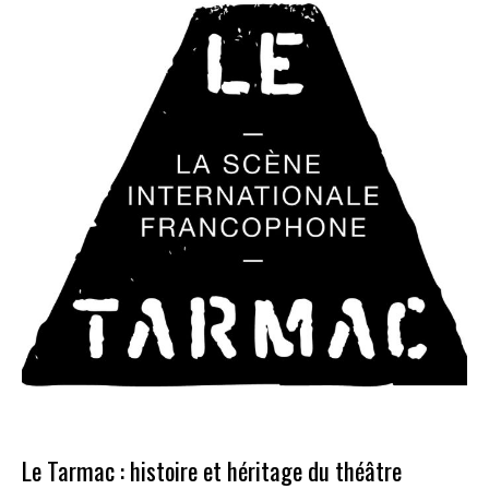
:
histoire
et
héritage
du
théâtre
francophone
à
Paris
Le Tarmac : histoire et héritage du théâtre