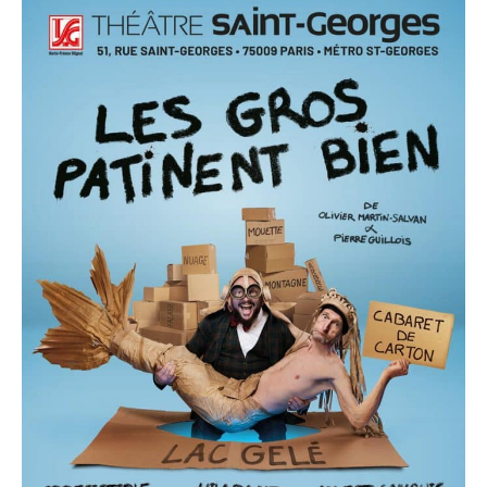
patinent
bien »
au
Théâtre
Saint-
Georges
à
Paris