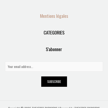
Mentions légales
CATEGORIES
S'abonner
E
m
a
SUBSCRIBE
i
l
*