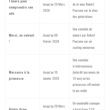
1 heure pour
Jusqu’au 29 Mars
de et avec Robert
comprendre son
2026
Punzano sur le choc
ado
des générations
Une comédie de
Merci, au suivant
Jusqu’au 08
mœurs par Robert
!
Février 2026
Punzano sur un
casting amoureux
Une comédie
irrévérencieuse
Massacre à la
Jusqu’au 10
(interdit aux moins de
princesse
Janvier 2026
14 ans) où les
princesses affrontent
la vie réelle
Un vaudeville comique
Jusqu’au 28 Mars
Blabla Drive
à bord d’une 2 CV,