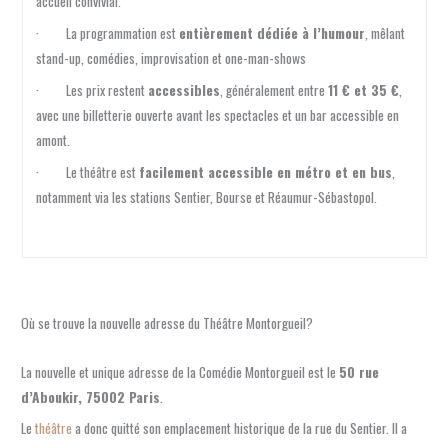
accueil convivial.
· La programmation est
entièrement dédiée à l’humour
, mêlant
stand-up, comédies, improvisation et one-man-shows
· Les prix restent
accessibles
, généralement entre
11 € et 35 €
,
avec une billetterie ouverte avant les spectacles et un bar accessible en
amont.
· Le théâtre est
facilement accessible en métro et en bus
,
notamment via les stations Sentier, Bourse et Réaumur-Sébastopol.
Où se trouve la nouvelle adresse du Théâtre Montorgueil?
La nouvelle et unique adresse de la Comédie Montorgueil est le
50 rue
d’Aboukir, 75002 Paris
.
Le
théâtre
a donc quitté son emplacement historique de la rue du Sentier. Il a