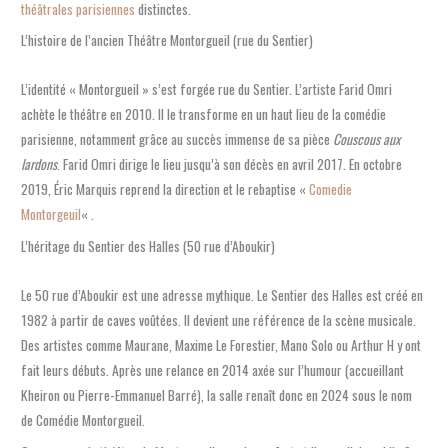
théâtrales parisiennes
distinctes.
L’histoire de l’ancien Théâtre Montorgueil (rue du Sentier)
L’identité « Montorgueil » s’est forgée rue du Sentier. L’artiste Farid Omri
achète le théâtre en 2010. Il le transforme en un haut lieu de la comédie
parisienne, notamment grâce au succès immense de sa pièce
Couscous aux
lardons
. Farid Omri dirige le lieu jusqu’à son décès en avril 2017. En octobre
2019, Éric Marquis reprend la direction et le rebaptise «
Comedie
Montorgeuil
« .
L’héritage du Sentier des Halles (50 rue d’Aboukir)
Le 50 rue d’Aboukir est une adresse mythique. Le Sentier des Halles est créé en
1982 à partir de caves voûtées. Il devient une référence de la scène musicale.
Des artistes comme Maurane, Maxime Le Forestier, Mano Solo ou Arthur H y ont
fait leurs débuts. Après une relance en 2014 axée sur l’humour (accueillant
Kheiron ou Pierre-Emmanuel Barré), la salle renaît donc en 2024 sous le nom
de Comédie Montorgueil.