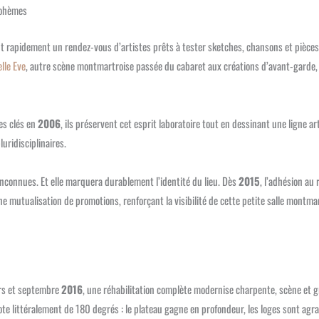
bohèmes
ent rapidement un rendez-vous d’artistes prêts à tester sketches, chansons et pièce
lle Eve
, autre scène montmartroise passée du cabaret aux créations d’avant-garde, 
es clés en
2006
, ils préservent cet esprit laboratoire tout en dessinant une ligne ar
uridisciplinaires.
inconnues. Et elle marquera durablement l’identité du lieu. Dès
2015
, l’adhésion au
 mutualisation de promotions, renforçant la visibilité de cette petite salle montmar
ars et septembre
2016
, une réhabilitation complète modernise charpente, scène et g
ivote littéralement de 180 degrés : le plateau gagne en profondeur, les loges sont agr