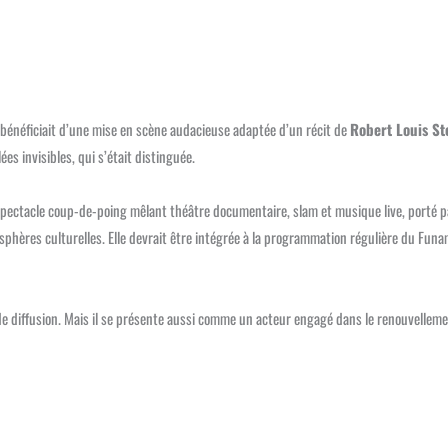
e bénéficiait d’une mise en scène audacieuse adaptée d’un récit de
Robert Louis S
ées invisibles, qui s’était distinguée.
n spectacle coup-de-poing mêlant théâtre documentaire, slam et musique live, porté 
 sphères culturelles. Elle devrait être intégrée à la programmation régulière du Fun
 de diffusion. Mais il se présente aussi comme un acteur engagé dans le renouvellem