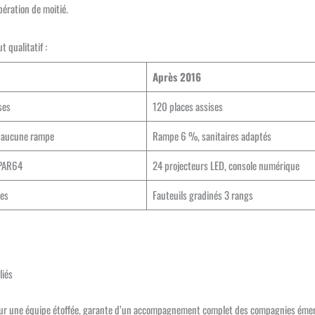
bération de moitié.
t qualitatif :
Après 2016
ses
120 places assises
t, aucune rampe
Rampe 6 %, sanitaires adaptés
 PAR64
24 projecteurs LED, console numérique
xes
Fauteuils gradinés 3 rangs
liés
 sur une équipe étoffée, garante d’un accompagnement complet des compagnies éme