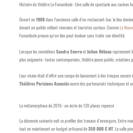
Histoire du théâtre Le Funambule : Une salle de spectacle aux racines 
Ouvert en
1988
dans l’ancienne salle d’un restaurant-bar, le lieu devi
devant un public mêlant riverains et touristes curieux. Comme
La Nouve
Funambule prouve qu’un lieu peut évoluer sans trahir son identité.
Lorsque les comédiens
Sandra Everro
et
Julien Héteau
reprennent l
plus exigeante : textes contemporains, théâtre jeune public, créations pl
Leur vision était d’offrir une rampe de lancement à des troupes encore 
Théâtres Parisiens Associés
ouvre des partenariats techniques et une
La métamorphose de 2016 : un écrin de 120 places repensé
La décennie suivante voit se profiler des travaux d’envergure. Entre m
tout en maintenant un budget artisanal de
350 000 € HT
. La salle p