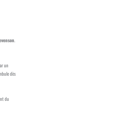
tevenson
.
par un
ambule dès
ent du