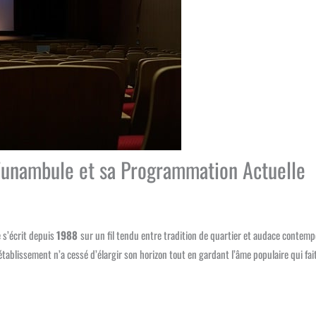
e Funambule et sa Programmation Actuelle
 s’écrit depuis
1988
sur un fil tendu entre tradition de quartier et audace contemp
’établissement n’a cessé d’élargir son horizon tout en gardant l’âme populaire qui fait