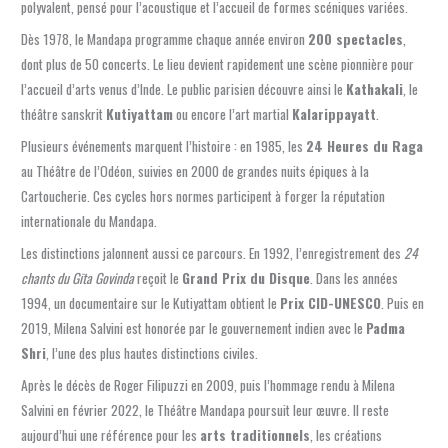
polyvalent, pensé pour l’acoustique et l’accueil de formes scéniques variées.
Dès 1978, le Mandapa programme chaque année environ
200 spectacles
,
dont plus de 50 concerts. Le lieu devient rapidement une scène pionnière pour
l’accueil d’arts venus d’Inde. Le public parisien découvre ainsi le
Kathakali
, le
théâtre sanskrit
Kutiyattam
ou encore l’art martial
Kalarippayatt
.
Plusieurs événements marquent l’histoire : en 1985, les
24 Heures du Raga
au Théâtre de l’Odéon, suivies en 2000 de grandes nuits épiques à la
Cartoucherie. Ces cycles hors normes participent à forger la réputation
internationale du Mandapa.
Les distinctions jalonnent aussi ce parcours. En 1992, l’enregistrement des
24
chants du Gīta Govinda
reçoit le
Grand Prix du Disque
. Dans les années
1994, un documentaire sur le Kutiyattam obtient le
Prix CID-UNESCO
. Puis en
2019, Milena Salvini est honorée par le gouvernement indien avec le
Padma
Shri
, l’une des plus hautes distinctions civiles.
Après le décès de Roger Filipuzzi en 2009, puis l’hommage rendu à Milena
Salvini en février 2022, le Théâtre Mandapa poursuit leur œuvre. Il reste
aujourd’hui une référence pour les
arts traditionnels
, les créations