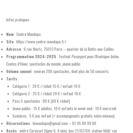
Infos pratiques
Nom
: Centre Mandapa
Site
: https://www.centre-mandapa.fr/
Adresse
: 6 rue Wurtz, 75013 Paris – quartier de la Butte-aux-Cailles
Programmation 2024-2025
: festival
Passeport pour l’Amérique latine
,
Contes d’Hiver, spectacles du monde, jeune public
Volume annuel
: environ 200 spectacles, dont plus de 50 concerts
Tarifs
:
Catégorie 1 : 20 € / réduit 15 € / enfant 10 €
Catégorie 2 : 25 € / réduit 20 € / enfant 10 €
Pass 5 spectacles : 80 € (60 € réduit)
Jeune public : 15 € adultes, 10 € enfants le week-end ; 10 € mercredi
Scolaires : 5 € par enfant (+ accompagnants gratuits selon niveaux)
Réservations
: lemandapa@gmail.com – 01 45 89 99 00
Accès
: métro Corvisart (ligne 6, 4 min), bus 21/62/64, station Vélib’ rue