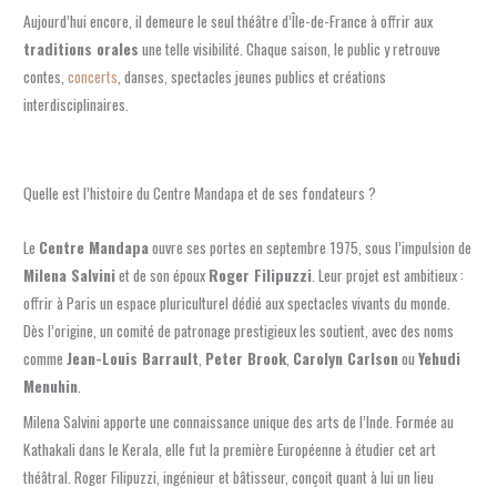
Aujourd’hui encore, il demeure le seul théâtre d’Île-de-France à offrir aux
traditions orales
une telle visibilité. Chaque saison, le public y retrouve
contes,
concerts
, danses, spectacles jeunes publics et créations
interdisciplinaires.
Quelle est l’histoire du Centre Mandapa et de ses fondateurs ?
Le
Centre Mandapa
ouvre ses portes en septembre 1975, sous l’impulsion de
Milena Salvini
et de son époux
Roger Filipuzzi
. Leur projet est ambitieux :
offrir à Paris un espace pluriculturel dédié aux spectacles vivants du monde.
Dès l’origine, un comité de patronage prestigieux les soutient, avec des noms
comme
Jean-Louis Barrault
,
Peter Brook
,
Carolyn Carlson
ou
Yehudi
Menuhin
.
Milena Salvini apporte une connaissance unique des arts de l’Inde. Formée au
Kathakali dans le Kerala, elle fut la première Européenne à étudier cet art
théâtral. Roger Filipuzzi, ingénieur et bâtisseur, conçoit quant à lui un lieu