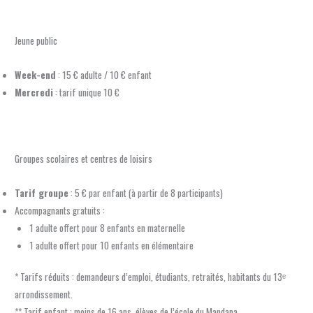
Jeune public
Week-end
: 15 € adulte / 10 € enfant
Mercredi
: tarif unique 10 €
Groupes scolaires et centres de loisirs
Tarif groupe
: 5 € par enfant (à partir de 8 participants)
Accompagnants gratuits :
1 adulte offert pour 8 enfants en maternelle
1 adulte offert pour 10 enfants en élémentaire
* Tarifs réduits : demandeurs d’emploi, étudiants, retraités, habitants du 13ᵉ
arrondissement.
** Tarif enfant : moins de 16 ans, élèves de l’école du Mandapa.