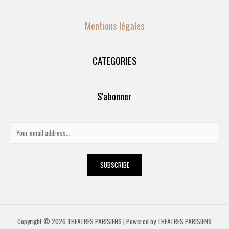
Mentions légales
CATEGORIES
S'abonner
E
m
a
SUBSCRIBE
i
l
*
Copyright © 2026 THEATRES PARISIENS | Powered by THEATRES PARISIENS