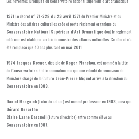
Les réformes juridiques du Conservatoire national supérieur d art dramatique
1971
Le décret
n° 71-328 du 29 avril 1971
du Premier Ministre et du
Ministre des affaires culturelles crée et porte règlement organique du
Conservatoire National Supérieur d’Art Dramatique
dont le règlement
intérieur est établi par arrêté du ministre des affaires culturelles. Ce décret n’a
été remplacé que 40 ans plus tard en
mai 2011
.
1974 Jacques Rosner
, disciple de
Roger Planchon
, est nommé à la tête
du
Conservatoire
. Cette nomination marque une volonté de renouveau du
Ministère chargé de la Culture.
Jean-Pierre Miquel
arrive à la direction du
Conservatoire
en
1983
.
Daniel Mesguich
(futur directeur) est nommé professeur en
1983
, ainsi que
Gérard Desarthe
.
Claire Lasne Darcueil
(future directrice) entre comme élève au
Conservatoire
en
1987
.