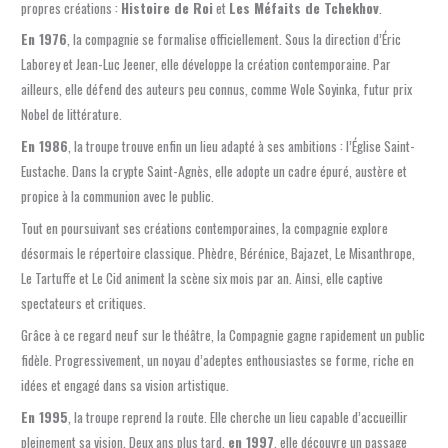
propres créations :
Histoire de Roi
et
Les Méfaits de Tchekhov
.
En 1976
, la compagnie se formalise officiellement. Sous la direction d’Éric
Laborey et Jean-Luc Jeener, elle développe la création contemporaine. Par
ailleurs, elle défend des auteurs peu connus, comme Wole Soyinka, futur prix
Nobel de littérature.
En 1986
, la troupe trouve enfin un lieu adapté à ses ambitions : l’Église Saint-
Eustache. Dans la crypte Saint-Agnès, elle adopte un cadre épuré, austère et
propice à la communion avec le public.
Tout en poursuivant ses créations contemporaines, la compagnie explore
désormais le répertoire classique. Phèdre, Bérénice, Bajazet, Le Misanthrope,
Le Tartuffe et Le Cid animent la scène six mois par an. Ainsi, elle captive
spectateurs et critiques.
Grâce à ce regard neuf sur le théâtre, la Compagnie gagne rapidement un public
fidèle. Progressivement, un noyau d’adeptes enthousiastes se forme, riche en
idées et engagé dans sa vision artistique.
En 1995
, la troupe reprend la route. Elle cherche un lieu capable d’accueillir
pleinement sa vision. Deux ans plus tard,
en 1997
, elle découvre un passage