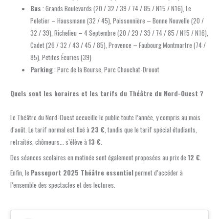
Bus
: Grands Boulevards (20 / 32 / 39 / 74 / 85 / N15 / N16), Le
Peletier – Haussmann (32 / 45), Poissonnière – Bonne Nouvelle (20 /
32 / 39), Richelieu – 4 Septembre (20 / 29 / 39 / 74 / 85 / N15 / N16),
Cadet (26 / 32 / 43 / 45 / 85), Provence – Faubourg Montmartre (74 /
85), Petites Écuries (39)
Parking
: Parc de la Bourse, Parc Chauchat-Drouot
Quels sont les horaires et les tarifs du Théâtre du Nord-Ouest ?
Le Théâtre du Nord-Ouest accueille le public toute l’année, y compris au mois
d’août. Le tarif normal est fixé à
23 €
, tandis que le tarif spécial étudiants,
retraités, chômeurs… s’élève à
13 €
.
Des séances scolaires en matinée sont également proposées au prix de
12 €
.
Enfin, le
Passeport 2025 Théâtre essentiel
permet d’accéder à
l’ensemble des spectacles et des lectures.