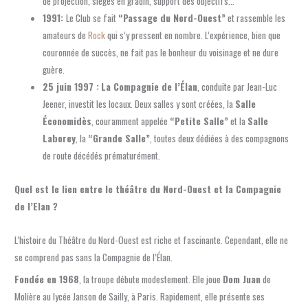
de projection, sièges en gradin, support des objectifs…
1991:
Le Club se fait
“Passage du Nord-Ouest”
et rassemble les
amateurs de
Rock
qui s’y pressent en nombre. L’expérience, bien que
couronnée de succès, ne fait pas le bonheur du voisinage et ne dure
guère.
25 juin 1997 :
La Compagnie de l’Élan
, conduite par Jean-Luc
Jeener, investit les locaux. Deux salles y sont créées, la
Salle
Économidès
, couramment appelée
“Petite Salle”
et la
Salle
Laborey
, la
“Grande Salle”
, toutes deux dédiées à des compagnons
de route décédés prématurément.
Quel est le lien entre le théâtre du Nord-Ouest et la Compagnie
de l’Elan ?
L’histoire du Théâtre du Nord-Ouest est riche et fascinante. Cependant, elle ne
se comprend pas sans la Compagnie de l’Élan.
Fondée en 1968
, la troupe débute modestement. Elle joue
Dom Juan
de
Molière au lycée Janson de Sailly, à Paris. Rapidement, elle présente ses