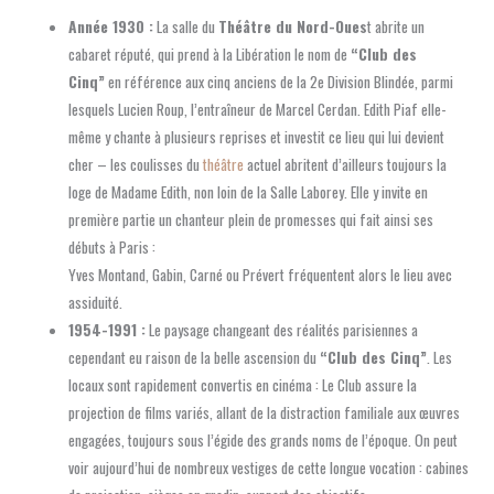
Année 1930 :
La salle du
Théâtre du Nord-Oues
t abrite un
cabaret réputé, qui prend à la Libération le nom de
“Club des
Cinq”
en référence aux cinq anciens de la 2e Division Blindée, parmi
lesquels Lucien Roup, l’entraîneur de Marcel Cerdan. Edith Piaf elle-
même y chante à plusieurs reprises et investit ce lieu qui lui devient
cher – les coulisses du
théâtre
actuel abritent d’ailleurs toujours la
loge de Madame Edith, non loin de la Salle Laborey. Elle y invite en
première partie un chanteur plein de promesses qui fait ainsi ses
débuts à Paris :
Yves Montand, Gabin, Carné ou Prévert fréquentent alors le lieu avec
assiduité.
1954-1991 :
Le paysage changeant des réalités parisiennes a
cependant eu raison de la belle ascension du
“Club des Cinq”
. Les
locaux sont rapidement convertis en cinéma : Le Club assure la
projection de films variés, allant de la distraction familiale aux œuvres
engagées, toujours sous l’égide des grands noms de l’époque. On peut
voir aujourd’hui de nombreux vestiges de cette longue vocation : cabines