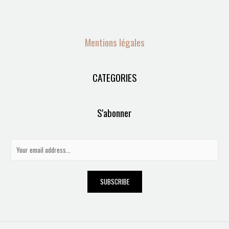
Mentions légales
CATEGORIES
S'abonner
E
m
a
SUBSCRIBE
i
l
*