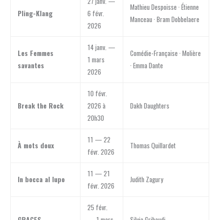
27 janv. —
Mathieu Despoisse · Étienne
Pling-Klang
6 févr.
Manceau · Bram Dobbelaere
2026
14 janv. —
Les Femmes
Comédie-Française · Molière
1 mars
savantes
· Emma Dante
2026
10 févr.
Break the Rock
2026 à
Dakh Daughters
20h30
11 — 22
À mots doux
Thomas Quillardet
févr. 2026
11 — 21
In bocca al lupo
Judith Zagury
févr. 2026
25 févr.
GRACES
— 1 mars
Silvia Gribaudi