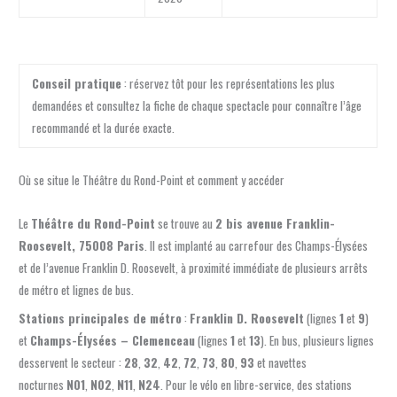
Conseil pratique
: réservez tôt pour les représentations les plus
demandées et consultez la fiche de chaque spectacle pour connaître l’âge
recommandé et la durée exacte.
Où se situe le Théâtre du Rond-Point et comment y accéder
Le
Théâtre du Rond-Point
se trouve au
2 bis avenue Franklin-
Roosevelt, 75008 Paris
. Il est implanté au carrefour des Champs-Élysées
et de l’avenue Franklin D. Roosevelt, à proximité immédiate de plusieurs arrêts
de métro et lignes de bus.
Stations principales de métro
:
Franklin D. Roosevelt
(lignes
1
et
9
)
et
Champs-Élysées – Clemenceau
(lignes
1
et
13
). En bus, plusieurs lignes
desservent le secteur :
28
,
32
,
42
,
72
,
73
,
80
,
93
et navettes
nocturnes
N01
,
N02
,
N11
,
N24
. Pour le vélo en libre-service, des stations