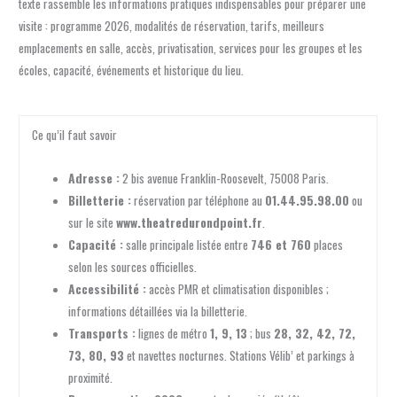
texte rassemble les informations pratiques indispensables pour préparer une
visite : programme 2026, modalités de réservation, tarifs, meilleurs
emplacements en salle, accès, privatisation, services pour les groupes et les
écoles, capacité, événements et historique du lieu.
Ce qu’il faut savoir
Adresse :
2 bis avenue Franklin-Roosevelt, 75008 Paris.
Billetterie :
réservation par téléphone au
01.44.95.98.00
ou
sur le site
www.theatredurondpoint.fr
.
Capacité :
salle principale listée entre
746 et 760
places
selon les sources officielles.
Accessibilité :
accès PMR et climatisation disponibles ;
informations détaillées via la billetterie.
Transports :
lignes de métro
1, 9, 13
; bus
28, 32, 42, 72,
73, 80, 93
et navettes nocturnes. Stations Vélib’ et parkings à
proximité.