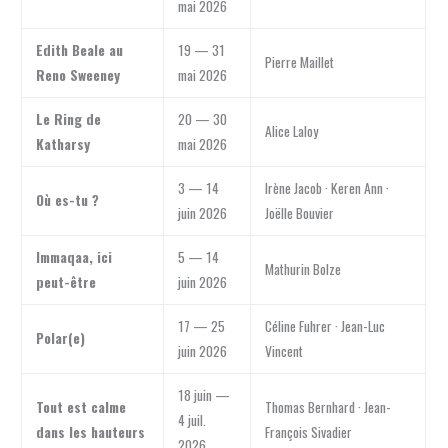
mai 2026
Edith Beale au
19 — 31
Pierre Maillet
Reno Sweeney
mai 2026
Le Ring de
20 — 30
Alice Laloy
Katharsy
mai 2026
3 — 14
Irène Jacob · Keren Ann ·
Où es-tu ?
juin 2026
Joëlle Bouvier
Immaqaa, ici
5 — 14
Mathurin Bolze
peut-être
juin 2026
17 — 25
Céline Fuhrer · Jean-Luc
Polar(e)
juin 2026
Vincent
18 juin —
Tout est calme
Thomas Bernhard · Jean-
4 juil.
dans les hauteurs
François Sivadier
2026