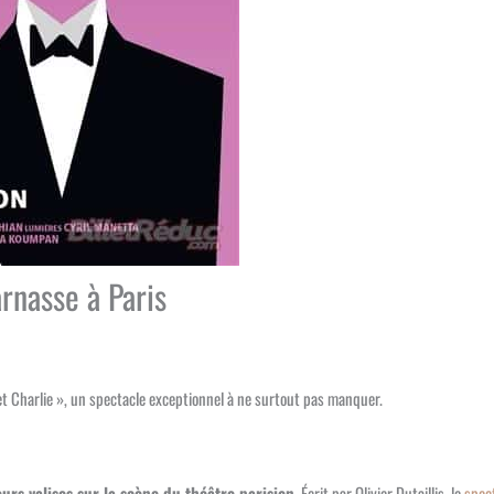
rnasse à Paris
et Charlie », un spectacle exceptionnel à ne surtout pas manquer.
eurs valises sur la scène du théâtre parisien
. Écrit par Olivier Dutaillis, le
spec