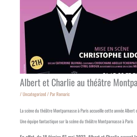
Albert et Charlie au théâtre Montpa
/
Uncategorized
/ Par
Romaric
La scène du théâtre Montparnasse à Paris accueille cette année Albert 
Une équipe fantastique sur la scène du théâtre Montparnasse à Paris
En effet, du 18 février 07 mai 2023, Albert et Charlie posent l