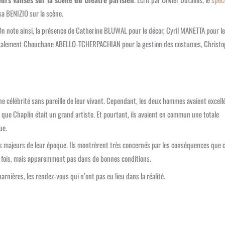
sa BENIZIO sur la scène.
 On note ainsi, la présence de Catherine BLUWAL pour le décor, Cyril MANETTA pour l
s également Chouchane ABELLO-TCHERPACHIAN pour la gestion des costumes, Christ
e célébrité sans pareille de leur vivant. Cependant, les deux hommes avaient excell
 que Chaplin était un grand artiste. Et pourtant, ils avaient en commun une totale
ue.
s majeurs de leur époque. Ils montrèrent très concernés par les conséquences que c
rs fois, mais apparemment pas dans de bonnes conditions.
nières, les rendez-vous qui n’ont pas eu lieu dans la réalité.