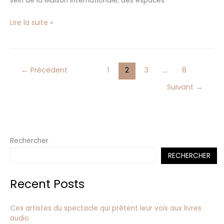
sein de la Maison internationale, des espaces
Lire la suite »
←
Précédent
1
2
3
…
8
Suivant
→
Rechercher
RECHERCHER
Recent Posts
Ces artistes du spectacle qui prêtent leur voix aux livres
audio