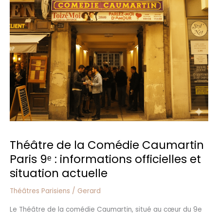
la
Comédie
Caumartin
Paris
9ᵉ
:
informations
officielles
et
situation
actuelle
Théâtre de la Comédie Caumartin
Paris 9ᵉ : informations officielles et
situation actuelle
Théâtres Parisiens
/
Gerard
Le Théâtre de la comédie Caumartin, situé au cœur du 9e