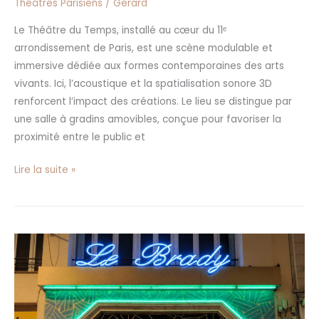
Théâtres Parisiens
/
Gerard
Le Théâtre du Temps, installé au cœur du 11ᵉ
arrondissement de Paris, est une scène modulable et
immersive dédiée aux formes contemporaines des arts
vivants. Ici, l’acoustique et la spatialisation sonore 3D
renforcent l’impact des créations. Le lieu se distingue par
une salle à gradins amovibles, conçue pour favoriser la
proximité entre le public et
Lire la suite »
Théâtre
Le
Brady
à
Paris