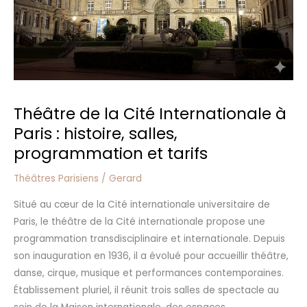
histoire,
salles,
programmation
et
tarifs
Théâtre de la Cité Internationale à
Paris : histoire, salles,
programmation et tarifs
Théâtres Parisiens
/
Gerard
Situé au cœur de la Cité internationale universitaire de
Paris, le théâtre de la Cité internationale propose une
programmation transdisciplinaire et internationale. Depuis
son inauguration en 1936, il a évolué pour accueillir théâtre,
danse, cirque, musique et performances contemporaines.
Établissement pluriel, il réunit trois salles de spectacle au