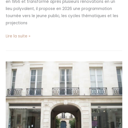
en 1956 et transformé après plusieurs rénovations en un
lieu polyvalent, il propose en 2026 une programmation
tournée vers le jeune public, les cycles thématiques et les
projections
Lire la suite »
Théâtre
de
Nesle
à
Paris
:
programmation
2026,
billetterie
et