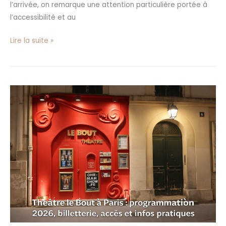
l’arrivée, on remarque une attention particulière portée à
l’accessibilité et au
Lire la suite »
Théâtre
le
Bout
à
Paris
:
programmation
2026,
billetterie,
accès
et
infos