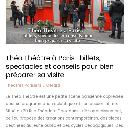
billets,
spectacles
et
conseils
pour
bien
préparer
sa
Théo Théâtre à Paris : billets,
visite
spectacles et conseils pour bien
préparer sa visite
Théâtres Parisiens
/
Gerard
Le Théo Théâtre est une petite scène parisienne appréciée
pour sa programmation éclectique et son accueil intime.
Situé au 20 Rue Théodore Deck dans le 15ᵉ arrondissement,
ce lieu propose des créations contemporaines, des pièces
destinées au jeune public et des cycles pédagogiques. Dès