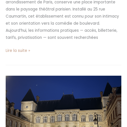
arrondissement de Paris, conserve une place importante
dans le paysage théâtral parisien. Installé au 25 rue
Caumartin, cet établissement est connu pour son intimacy
et son orientation vers la comédie de boulevard.
Aujourd’hui, les informations pratiques — accès, billetterie,
tarifs, privatisation — sont souvent recherchées
Lire la suite »
Théâtre
de
la
Cité
Internationale
à
Paris
: