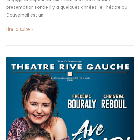
présentation Fondé il y a quelques années, le Théâtre du
Gouvernail est un
Lire la suite »
«
Ave
César
»
au
Théâtre
Rive
Gauche
à
Paris