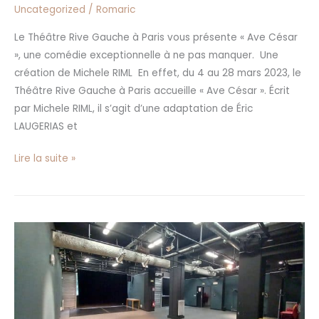
Uncategorized
/
Romaric
Le Théâtre Rive Gauche à Paris vous présente « Ave César
», une comédie exceptionnelle à ne pas manquer. Une
création de Michele RIML En effet, du 4 au 28 mars 2023, le
Théâtre Rive Gauche à Paris accueille « Ave César ». Écrit
par Michele RIML, il s’agit d’une adaptation de Éric
LAUGERIAS et
Lire la suite »
MPAA
Saint-
Blaise
:
un
espace