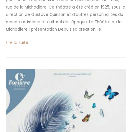
rue de la Michodière. Ce théâtre a été créé en 1925, sous la
direction de Gustave Quinson et d’autres personnalités du
monde artistique et culturel de l’époque. Le Théâtre de la
Michodière : présentation Depuis sa création, le
Lire la suite »
«
La
Délicatesse
»
au
Théâtre
de
l’Œuvre
à