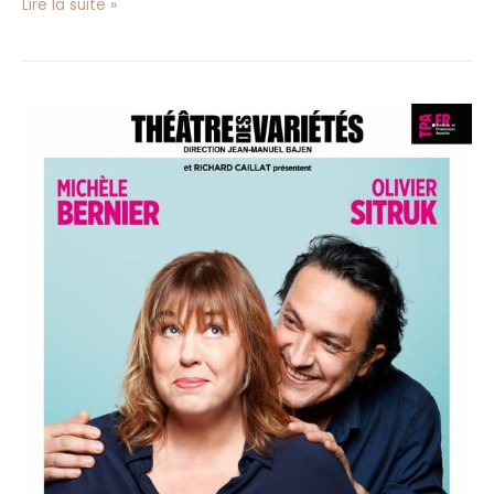
Lire la suite »
«
Je
Préfère
Qu’on
Reste
Ensemble
»
au
Théâtre
des
Variétés
à
Paris