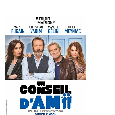
«
Un
Conseil
d’Ami
»
au
Théâtre
Marigny
Studio
à
Paris