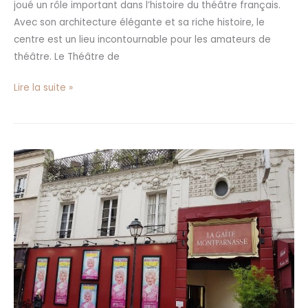
joué un rôle important dans l’histoire du théâtre français.
Avec son architecture élégante et sa riche histoire, le
centre est un lieu incontournable pour les amateurs de
théâtre. Le Théâtre de
Lire la suite »
Théâtre
de
la
Gaîté
Montparnasse :
un
joyau
de
la
scène