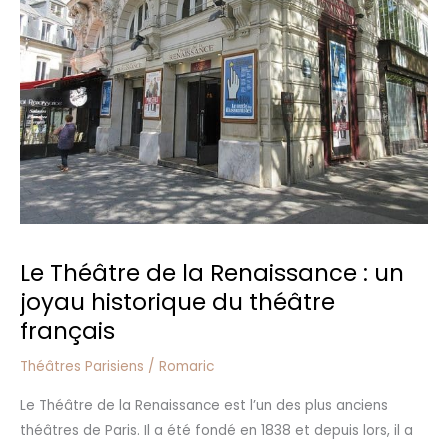
Renaissance
:
un
joyau
historique
du
théâtre
français
Le Théâtre de la Renaissance : un
joyau historique du théâtre
français
Théâtres Parisiens
/
Romaric
Le Théâtre de la Renaissance est l’un des plus anciens
théâtres de Paris. Il a été fondé en 1838 et depuis lors, il a