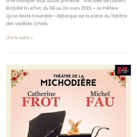
à ne manquer sous aucun prétexte. Une idée de Laurent
RUQUIER En effet, du 08 au 24 mars 2023, « Je Préfère
Qu’on Reste Ensemble » débarque sur la scène du Théâtre
des Variétés à Paris.
Lire la suite »
«
Lorsque
L’Enfant
Paraît
»
au
Théâtre
de
La
Michodière