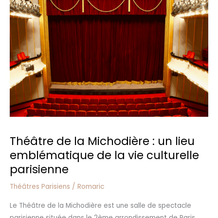
de
la
Michodière
:
un
lieu
emblématique
de
la
vie
culturelle
parisienne
Théâtre de la Michodière : un lieu
emblématique de la vie culturelle
parisienne
Théâtres Parisiens
/
Romaric
Le Théâtre de la Michodière est une salle de spectacle
parisienne située dans le 2ème arrondissement de Paris,