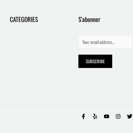
CATEGORIES
S'abonner
E
m
a
SUBSCRIBE
i
l
*