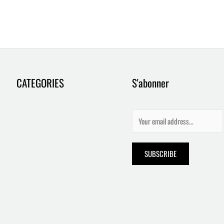
CATEGORIES
S'abonner
E
m
a
SUBSCRIBE
i
l
*