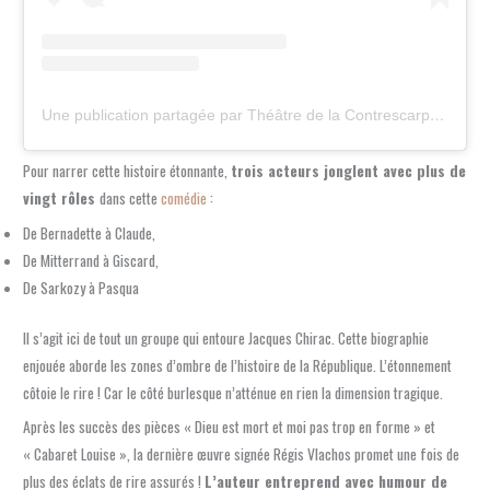
Une publication partagée par Théâtre de la Contrescarpe (@theatredelacontrescarpe)
Pour narrer cette histoire étonnante,
trois acteurs jonglent avec plus de
vingt rôles
dans cette
comédie
:
De Bernadette à Claude,
De Mitterrand à Giscard,
De Sarkozy à Pasqua
Il s’agit ici de tout un groupe qui entoure Jacques Chirac. Cette biographie
enjouée aborde les zones d’ombre de l’histoire de la République. L’étonnement
côtoie le rire ! Car le côté burlesque n’atténue en rien la dimension tragique.
Après les succès des pièces « Dieu est mort et moi pas trop en forme » et
« Cabaret Louise », la dernière œuvre signée Régis Vlachos promet une fois de
plus des éclats de rire assurés !
L’auteur entreprend avec humour de