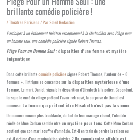
Piège Pour un Homme Seul : une
brillante comédie policière !
/
Théâtres Parisiens
/ Par
Soleil Redaction
Participez à un événement théâtral exceptionnel à la Michodière avec Piège pour
un homme seul, une comédie policière signée Robert Thomas.
Piège Pour un Homme Seul
: disparition d’une femme et mystère
énigmatique
Dans cette brillante
comédie policière
signée Robert Thomas, l’auteur de « 8
femmes », l’intrigue se concentre sur
la disparition mystérieuse d’une
femme.
Le mari, Daniel, signale la disparition d’Elisabeth à la police. Cependant,
lorsque le curé du village prétend l’avoir retrouvé, la surprise de Daniel est
immense.
La femme qui prétend être Elisabeth n’est pas la sienne
.
De manière encore plus troublante, du fait de leur mariage récent, l’identité
réelle de Mme Corban semble être
un mystère pour tous
. Cette Mme Corban
soutient que son mari souffre d’amnésie. Est-il en train de perdre la raison ou
est-il victime d’une manipulation sinistre ?
Un commissaire affable est