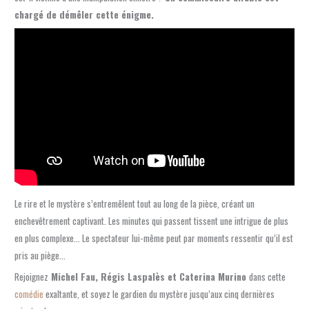
chargé de démêler cette énigme.
Le rire et le mystère s’entremêlent tout au long de la pièce, créant un
enchevêtrement captivant. Les minutes qui passent tissent une intrigue de plus
en plus complexe… Le spectateur lui-même peut par moments ressentir qu’il est
pris au piège…
Rejoignez
Michel Fau, Régis Laspalès et Caterina Murino
dans cette
comédie
exaltante, et soyez le gardien du mystère jusqu’aux cinq dernières