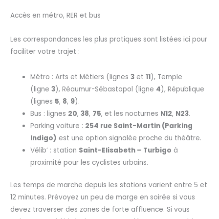
Accès en métro, RER et bus
Les correspondances les plus pratiques sont listées ici pour
faciliter votre trajet :
Métro : Arts et Métiers (lignes
3
et
11
), Temple
(ligne
3
), Réaumur-Sébastopol (ligne
4
), République
(lignes
5
,
8
,
9
).
Bus : lignes
20
,
38
,
75
, et les nocturnes
N12
,
N23
.
Parking voiture :
254 rue Saint-Martin (Parking
Indigo)
est une option signalée proche du théâtre.
Vélib’ : station
Saint-Elisabeth – Turbigo
à
proximité pour les cyclistes urbains.
Les temps de marche depuis les stations varient entre 5 et
12 minutes. Prévoyez un peu de marge en soirée si vous
devez traverser des zones de forte affluence. Si vous