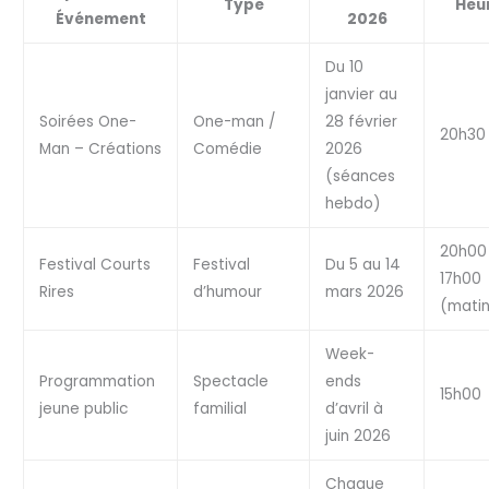
Type
Heu
Événement
2026
Du 10
janvier au
Soirées One-
One-man /
28 février
20h30
Man – Créations
Comédie
2026
(séances
hebdo)
20h00
Festival Courts
Festival
Du 5 au 14
17h00
Rires
d’humour
mars 2026
(mati
Week-
Programmation
Spectacle
ends
15h00
jeune public
familial
d’avril à
juin 2026
Chaque