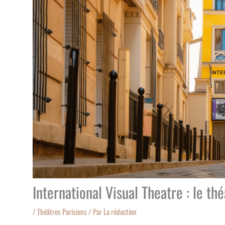
International Visual Theatre : le th
/
Théâtres Parisiens
/ Par
La rédaction