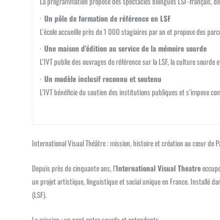
La programmation propose des spectacles bilingues LSF-français, de
·
Un pôle de formation de référence en LSF
L’école accueille près de 1 000 stagiaires par an et propose des parc
·
Une maison d’édition au service de la mémoire sourde
L’IVT publie des ouvrages de référence sur la LSF, la culture sourde 
·
Un modèle inclusif reconnu et soutenu
L’IVT bénéficie du soutien des institutions publiques et s’impose com
International Visual Théâtre : mission, histoire et création au cœur de P
Depuis près de cinquante ans, l’
International Visual Theatre
occupe 
un projet artistique, linguistique et social unique en France. Installé da
(LSF).
La mission : un pont entre sourds et entendants