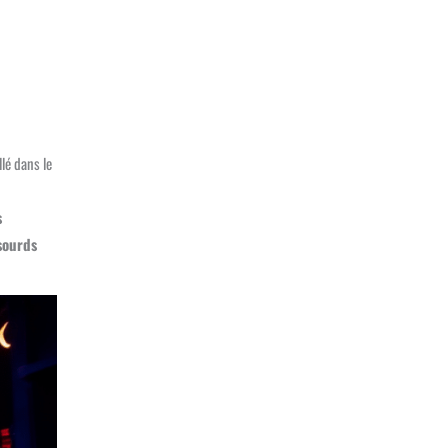
llé dans le
s
 sourds