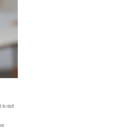
 le récit
ace