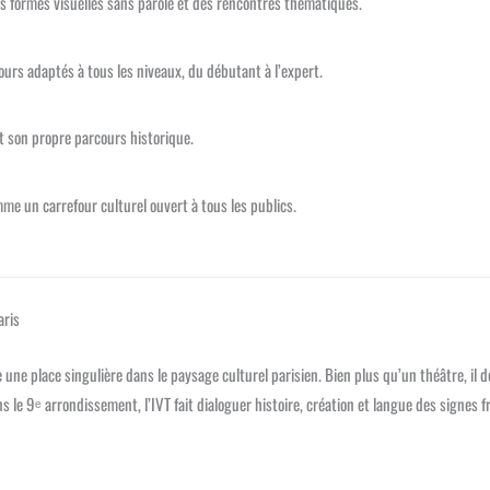
s formes visuelles sans parole et des rencontres thématiques.
ours adaptés à tous les niveaux, du débutant à l’expert.
et son propre parcours historique.
me un carrefour culturel ouvert à tous les publics.
aris
une place singulière dans le paysage culturel parisien. Bien plus qu’un théâtre, il 
ns le 9ᵉ arrondissement, l’IVT fait dialoguer histoire, création et langue des signes f