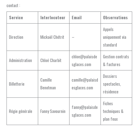
contact :
Service
Interlocuteur
Email
Observations
Appels
Direction
Mickaël Chétrit
–
uniquement via
standard
chloe@palaisde
Gestion contrats
Administration
Chloé Charbit
sglaces.com
& factures
Dossiers
Camille
camille@palaisd
Billetterie
spectacles,
Benotman
esglaces.com
résidence
Fiches
fanny@palaisde
Régie générale
Fanny Savournin
techniques &
sglaces.com
plan feux