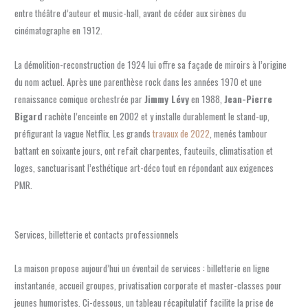
entre théâtre d’auteur et music-hall, avant de céder aux sirènes du
cinématographe en 1912.
La démolition-reconstruction de 1924 lui offre sa façade de miroirs à l’origine
du nom actuel. Après une parenthèse rock dans les années 1970 et une
renaissance comique orchestrée par
Jimmy Lévy
en 1988,
Jean-Pierre
Bigard
rachète l’enceinte en 2002 et y installe durablement le stand-up,
préfigurant la vague Netflix. Les grands
travaux de 2022
, menés tambour
battant en soixante jours, ont refait charpentes, fauteuils, climatisation et
loges, sanctuarisant l’esthétique art-déco tout en répondant aux exigences
PMR.
Services, billetterie et contacts professionnels
La maison propose aujourd’hui un éventail de services : billetterie en ligne
instantanée, accueil groupes, privatisation corporate et master-classes pour
jeunes humoristes. Ci-dessous, un tableau récapitulatif facilite la prise de