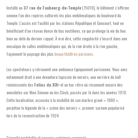
Installé au
37 rue du Faubourg-du-Temple
(75010), le bâtiment s’affirme
comme l’un des repères culturels les plus emblématiques du boulevard du
Temple. L’accès est facilité par les stations République et Goncourt, tout en
bénéficiant d’un réseau dense de bus noctiliens, ce qui prolonge la vie du lieu
bien au-delà du dernier rappel. À vrai dire, cette singularité s’inscrit dans une
mosaïque de salles emblématiques qui, de la rive droite à la rive gauche,
façonnent le paysage des plus
beaux théâtres parisiens
.
Les spectateurs y retrouvent une ambiance typiquement parisienne. Vous avez
notamment droit à une devanture tapissée de miroirs, une verrière de hall
réminiscente des
Folies du XIXᵉ
et un bar rétro où résonnent encore des
anecdotes sur Nina Simone ou les Clash, passés par là dans les années 1970.
Cette localisation, associée à la visibilité de son marbre gravé « 1880 »,
perpétue la légende de la « scène des miroirs », premier surnom popularisé
lors de la reconstruction de 1924.
Capacité modulable et espaces scéniques repensés