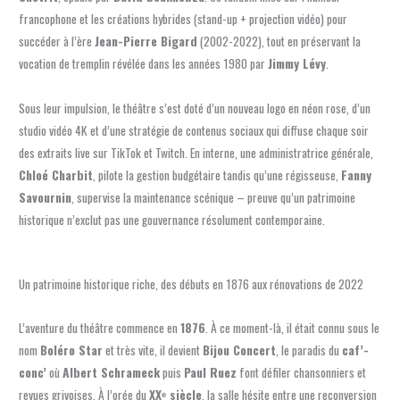
francophone et les créations hybrides (stand-up + projection vidéo) pour
succéder à l’ère
Jean-Pierre Bigard
(2002-2022), tout en préservant la
vocation de tremplin révélée dans les années 1980 par
Jimmy Lévy
.
Sous leur impulsion, le théâtre s’est doté d’un nouveau logo en néon rose, d’un
studio vidéo 4K et d’une stratégie de contenus sociaux qui diffuse chaque soir
des extraits live sur TikTok et Twitch. En interne, une administratrice générale,
Chloé Charbit
, pilote la gestion budgétaire tandis qu’une régisseuse,
Fanny
Savournin
, supervise la maintenance scénique – preuve qu’un patrimoine
historique n’exclut pas une gouvernance résolument contemporaine.
Un patrimoine historique riche, des débuts en 1876 aux rénovations de 2022
L’aventure du théâtre commence en
1876
. À ce moment-là, il était connu sous le
nom
Boléro Star
et très vite, il devient
Bijou Concert
, le paradis du
caf’-
conc’
où
Albert Schrameck
puis
Paul Ruez
font défiler chansonniers et
revues grivoises. À l’orée du
XXᵉ siècle
, la salle hésite entre une reconversion