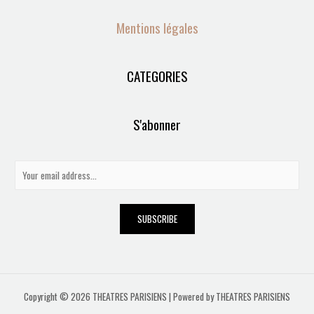
Mentions légales
CATEGORIES
S'abonner
E
m
a
SUBSCRIBE
i
l
*
Copyright © 2026 THEATRES PARISIENS | Powered by THEATRES PARISIENS